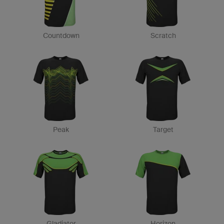
Countdown
Scratch
Peak
Target
Gladiator
Horizon