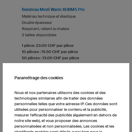
Bandeau Medi Warm XHBM5 Pro
Matériau technique et élastique
Double épaisseur
Respirant, retient la chaleur
3 tailles disponibles
1 pièce: 23.00 CHF par pièce
10 pièces : 15.50 CHF par pièce
50 pièces : 13.00 CHF par pièce
Paramétrage des cookies
CACHE-COU MULTIFONCTION
Nous et nos partenaires utilisons des cookies et des
technologies similaires afin de traiter des données
personnelles telles que votre adresse IP. Ces données sont
utilisées pour personnaliser le contenu et la publicité,
mesurer l'efficacité des publicités (également en dehors de
notre site web), et vous proposer des annonces
personnalisées et non personnalisées. Les cookies et les
identifiants mobiles sont utilisés aussi bien pour la