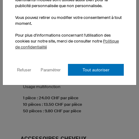
publicité personnalisée que non personnalisée.
Vous pouvez retirer ou modifier votre consentement à tout
moment.
Pour plus d'informations concernant l'utilisation des
cookies sur notre site, merci de consulter notre
Politique
de confidentialité
Cache-cou Medi Warm XNTM5 Pro
Matériau élastique FY-Tex
Tout autoriser
Refuser
Paramétrer
Respirant, retient la chaleur
Protège du vent et du froid
Usage multifonction
1 pièce : 24.00 CHF par pièce
10 pièces : 13.50 CHF par pièce
50 pièces : 9.80 CHF par pièce
ACCESSOIRES CHEVEUX