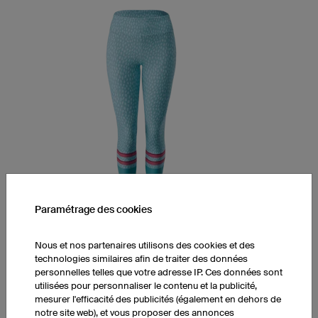
Paramétrage des cookies
Leggings YPM5 Light
Nous et nos partenaires utilisons des cookies et des
Taille mi-haute
technologies similaires afin de traiter des données
Longueur 7/8
personnelles telles que votre adresse IP. Ces données sont
Tissu LY-Tex fin et doux
utilisées pour personnaliser le contenu et la publicité,
mesurer l'efficacité des publicités (également en dehors de
1 pièce : 78.00 CHF par pièce
notre site web), et vous proposer des annonces