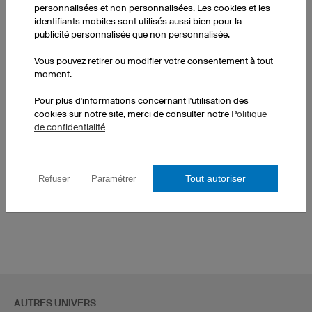
10 pièces : 51.00 CHF par pièce
personnalisées et non personnalisées. Les cookies et les
50 pièces : 37.00 CHF par pièce
identifiants mobiles sont utilisés aussi bien pour la
publicité personnalisée que non personnalisée.
Vous pouvez retirer ou modifier votre consentement à tout
moment.
Pour plus d'informations concernant l'utilisation des
AUTRES PRODUITS
cookies sur notre site, merci de consulter notre
Politique
de confidentialité
Maillots esport enfants
Maillots esport femmes
Tout autoriser
Refuser
Paramétrer
Maillots esport hommes
AUTRES UNIVERS