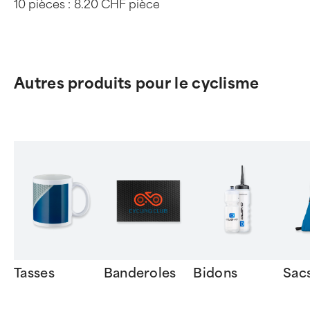
10 pièces :
8.20 CHF pièce
Autres produits pour le cyclisme
Tasses
Banderoles
Bidons
Sac