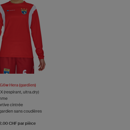
LG6w Hera (gardien)
 (respirant, ultra.dry)
emme
rtive cintrée
ardien sans coudières
72.00 CHF par pièce