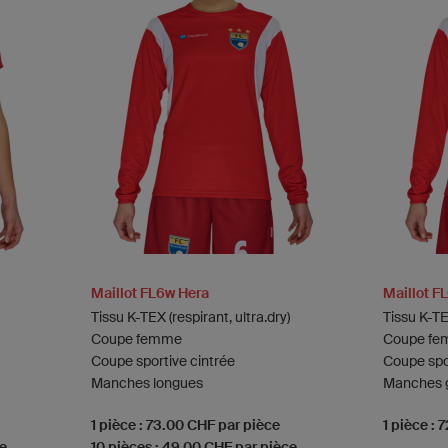
Maillot FL6w Hera
Maillot F
Tissu K-TEX (respirant, ultra.dry)
Tissu K-TEX
Coupe femme
Coupe f
Coupe sportive cintrée
Coupe spo
Manches longues
Manches g
1 pièce : 73.00 CHF par pièce
1 pièce : 
ce
10 pièces : 49.00 CHF par pièce