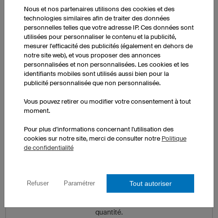
Tous vos textes, les numéros et
Nous et nos partenaires utilisons des cookies et des
noms individuels sont imprimés
technologies similaires afin de traiter des données
sans surcoût sur vos maillots
personnelles telles que votre adresse IP. Ces données sont
utilisées pour personnaliser le contenu et la publicité,
mesurer l'efficacité des publicités (également en dehors de
notre site web), et vous proposer des annonces
personnalisées et non personnalisées. Les cookies et les
Configurateur 3D
identifiants mobiles sont utilisés aussi bien pour la
publicité personnalisée que non personnalisée.
Vous pouvez retirer ou modifier votre consentement à tout
moment.
Pour plus d'informations concernant l'utilisation des
cookies sur notre site, merci de consulter notre
Politique
de confidentialité
Fabrication à l'unité et en série
Tout autoriser
Refuser
Paramétrer
Une seule pièce ou 10.000 maillots, vous pouvez
commander chaque produit sans minimum de
quantité.