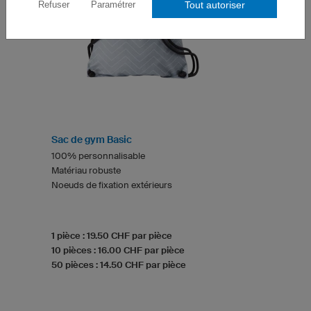
Tout autoriser
Refuser
Paramétrer
Sac de gym Basic
100% personnalisable
Matériau robuste
Noeuds de fixation extérieurs
1 pièce : 19.50 CHF par pièce
10 pièces : 16.00 CHF par pièce
50 pièces : 14.50 CHF par pièce