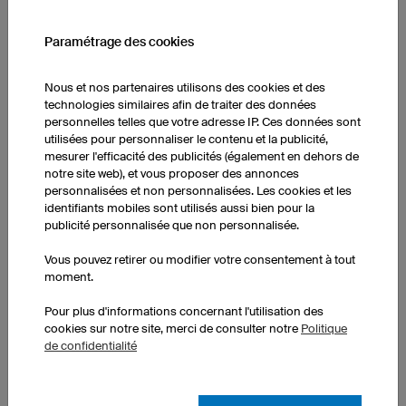
Paramétrage des cookies
Sac de gym Prime
100% personnalisable
Nous et nos partenaires utilisons des cookies et des
Matériau doux et résistant
technologies similaires afin de traiter des données
personnelles telles que votre adresse IP. Ces données sont
Poche latérale zippée
utilisées pour personnaliser le contenu et la publicité,
Doublure intérieure imprimable
mesurer l'efficacité des publicités (également en dehors de
notre site web), et vous proposer des annonces
1 pièce: 27.00 CHF par pièce
personnalisées et non personnalisées. Les cookies et les
10 pièces : 22.00 CHF par pièce
identifiants mobiles sont utilisés aussi bien pour la
50 pièces : 22.00 CHF par pièce
publicité personnalisée que non personnalisée.
Vous pouvez retirer ou modifier votre consentement à tout
moment.
Pour plus d'informations concernant l'utilisation des
cookies sur notre site, merci de consulter notre
Politique
de confidentialité