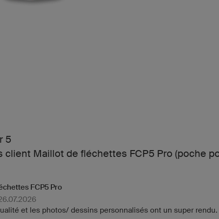
r 5
client Maillot de fléchettes FCP5 Pro (poche poi
fléchettes FCP5 Pro
 26.07.2026
 qualité et les photos/ dessins personnalisés ont un super ren