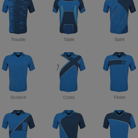
Trouble
Table
Spirit
Scratch
Cross
Finish