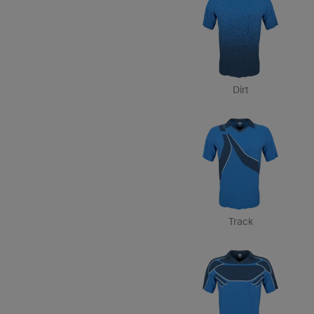
Dirt
Track