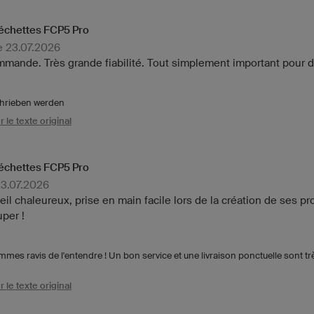
fléchettes FCP5 Pro
e 23.07.2026
mande. Très grande fiabilité. Tout simplement important pour 
chrieben werden
r le texte original
fléchettes FCP5 Pro
 23.07.2026
il chaleureux, prise en main facile lors de la création de ses pr
uper !
es ravis de l'entendre ! Un bon service et une livraison ponctuelle sont t
r le texte original