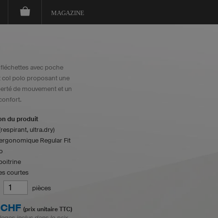
MAGAZINE
e fléchettes avec poche
et col polo proposant une
berté de mouvement et un
confort.
on du produit
respirant, ultra.dry)
ergonomique Regular Fit
o
oitrine
s courtes
pièces
 CHF
(prix unitaire TTC)
logos inclus dans le prix