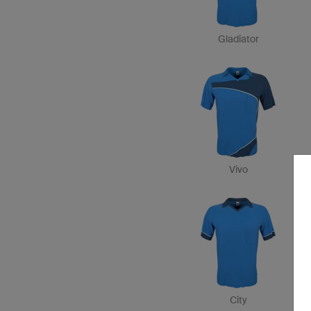
Gladiator
Vivo
City