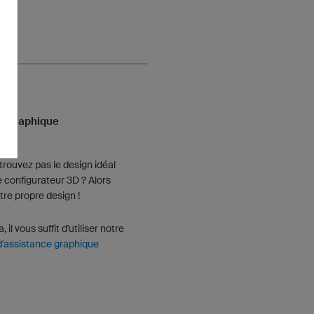
n graphique
trouvez pas le design idéal
e configurateur 3D ? Alors
tre propre design !
, il vous suffit d'utiliser notre
d'assistance graphique