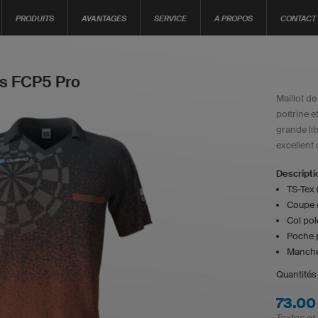
PRODUITS
AVANTAGES
SERVICE
A PROPOS
CONTACT
es FCP5 Pro
Maillot d
poitrine 
grande li
excellent 
Descripti
TS-Tex (
Coupe 
Col pol
Poche p
Manche
Quantités
73.00
Textes et 