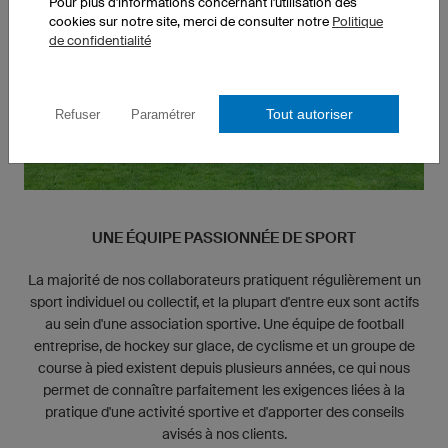
Pour plus d'informations concernant l'utilisation des
cookies sur notre site, merci de consulter notre
Politique
de confidentialité
Tout autoriser
Refuser
Paramétrer
UNE ÉQUIPE PASSIONNÉE DE SPORT
La majorité de nos collaborateurs pratiquent régulièrement un
sport individuel ou collectif, et la plupart d'entre eux sont actifs
au sein d'une association sportive. Une équipe de football
entreprise, de hockey sur glace, de cyclisme et un groupe de
course à pied existent depuis plusieurs années, ce qui nous
permet de connaître parfaitement les exigences liées à la
pratique d'une activité sportive et d'apporter des conseils
avisés à nos clients.