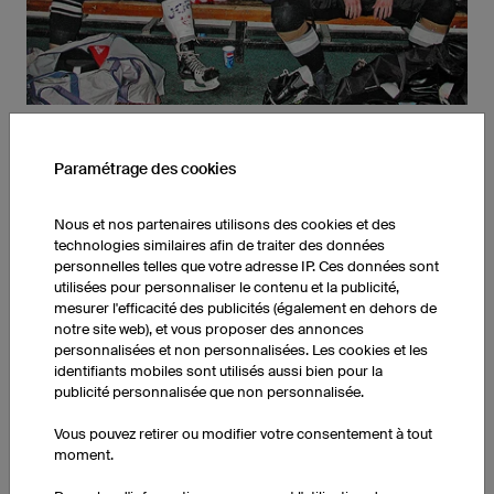
HISTORIQUE
Paramétrage des cookies
La société owayo a été créée en 2001, et depuis tout est allé
Nous et nos partenaires utilisons des cookies et des
très vite... Nous disposons aujourd'hui de plus de 15000 m² de
technologies similaires afin de traiter des données
bureaux et d’ateliers et nos produits sont commercialisés dans
personnelles telles que votre adresse IP. Ces données sont
167 pays, ce qui ne nous empêche pas de continuer à pratiquer
utilisées pour personnaliser le contenu et la publicité,
des activités sportives ensemble ou de nous retrouver autour
mesurer l'efficacité des publicités (également en dehors de
d’un verre après le travail.
notre site web), et vous proposer des annonces
personnalisées et non personnalisées. Les cookies et les
identifiants mobiles sont utilisés aussi bien pour la
publicité personnalisée que non personnalisée.
Vous pouvez retirer ou modifier votre consentement à tout
moment.