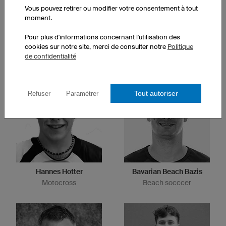
Vous pouvez retirer ou modifier votre consentement à tout
moment.
Pour plus d'informations concernant l'utilisation des
Nicole Reist
Anja Sturm
cookies sur notre site, merci de consulter notre
Politique
Cyclisme ultra distance
Triathlon, road bike
de confidentialité
Tout autoriser
Refuser
Paramétrer
Hannes Hotter
Bavarian Beach Bazis
Motocross
Beach socccer