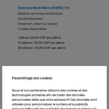
Bandeau Medi Warm XHBM5 Pro
Matériau technique et élastique
Double épaisseur
Respirant, retient la chaleur
3 tailles disponibles
1 pièce: 23.00 CHF par pièce
10 pièces : 15.50 CHF par pièce
50 pièces : 13.00 CHF par pièce
CACHE-COU MULTIFONCTION
Paramétrage des cookies
Nous et nos partenaires utilisons des cookies et des
technologies similaires afin de traiter des données
personnelles telles que votre adresse IP. Ces données sont
utilisées pour personnaliser le contenu et la publicité,
mesurer l'efficacité des publicités (également en dehors de