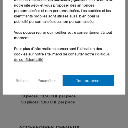
notre site web), et vous proposer des annonces
personnalisées et non personnalisées. Les cookies et les
identifiants mobiles sont utilisés aussi bien pour la
publicité personnalisée que non personnalisée.
Vous pouvez retirer ou modifier votre consentement à tout
moment.
Pour plus d'informations concernant l'utilisation des
cookies sur notre site, merci de consulter notre
Politique
Cache-cou Medi Warm XNTM5 Pro
de confidentialité
Matériau élastique FY-Tex
Respirant, retient la chaleur
Protège du vent et du froid
Usage multifonction
Tout autoriser
Refuser
Paramétrer
1 pièce : 24.00 CHF par pièce
10 pièces : 13.50 CHF par pièce
50 pièces : 9.80 CHF par pièce
ACCESSOIRES CHEVEUX