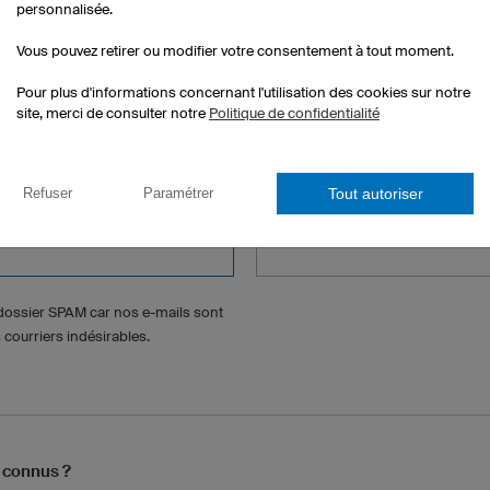
personnalisée.
Vous pouvez retirer ou modifier votre consentement à tout moment.
Pour plus d'informations concernant l'utilisation des cookies sur notre
site, merci de consulter notre
Politique de confidentialité
Tout autoriser
Refuser
Paramétrer
Numéro de téléphone (optionnel)
e dossier SPAM car nos e-mails sont
courriers indésirables.
 connus ?