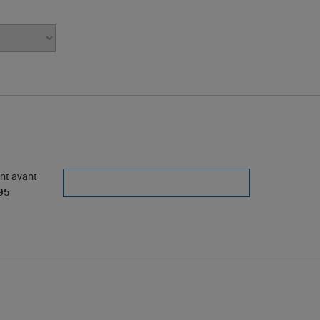
ant avant
95