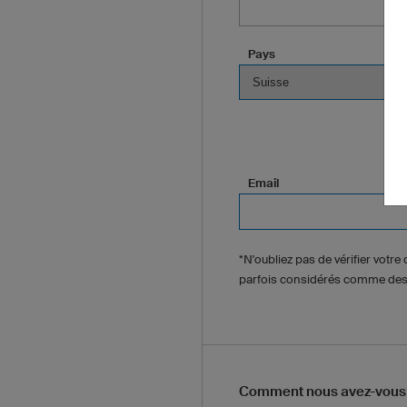
Pays
Email
*N'oubliez pas de vérifier votr
parfois considérés comme des 
Comment nous avez-vous