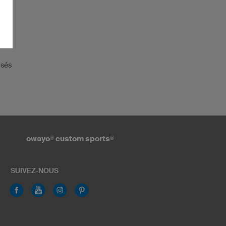
isés
owayo
®
custom sports
®
SUIVEZ-NOUS