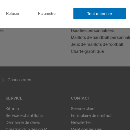
Maillots esport
Tout autoriser
Refuser
Paramétrer
Maillots de fléchettes
T-shirts personnalisés
és
Hoodies personnalisés
Maillots de handball personnal
Jeux de maillots de football
Charte graphique
Chaussettes
SERVICE
CONTACT
Kit-info
Service client
Service échantillons
Formulaire de contact
Demande de devis
Newsletter
Création d'un design IA
Mentions légales