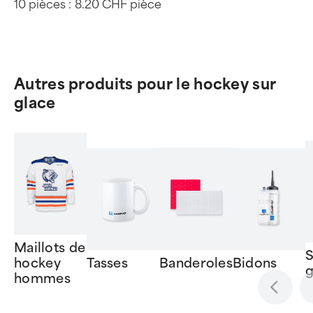
10 pièces :
8.20 CHF pièce
Autres produits pour le hockey sur
glace
Maillots de
S
hockey
Tasses
Bidons
Banderoles
hommes
Item
1