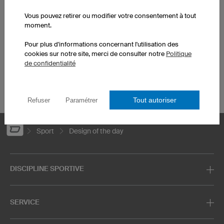
Maillots de football
Maillots de fléchettes
Maillots de basketball
T-shirts personnalisés
Vous pouvez retirer ou modifier votre consentement à tout
moment.
Maillots de running
Hoodies personnalisés
personnalisés
Maillots de handball
Pour plus d'informations concernant l'utilisation des
Maillots de hockey sur
personnalisés
cookies sur notre site, merci de consulter notre
Politique
glace
Jeux de maillots de
de confidentialité
Maillots de motocross
football
Maillots de VTT
Charte graphique
Tout autoriser
Refuser
Paramétrer
Sport
Design of the day
DISCIPLINE SPORTIVE
SERVICE