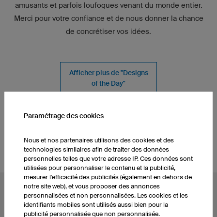
amusants et parfois loufoques venant du monde entier.
Merci pour votre confiance et de nous donner la chance
de concrétiser vos idées.
Afficher plus de "Designs
of the Day"
Paramétrage des cookies
Références
Athlètes et teams
Nous et nos partenaires utilisons des cookies et des
technologies similaires afin de traiter des données
personnelles telles que votre adresse IP. Ces données sont
utilisées pour personnaliser le contenu et la publicité,
mesurer l'efficacité des publicités (également en dehors de
notre site web), et vous proposer des annonces
AUTRES UNIVERS
personnalisées et non personnalisées. Les cookies et les
identifiants mobiles sont utilisés aussi bien pour la
Maillots cyclistes
Maillots esport
publicité personnalisée que non personnalisée.