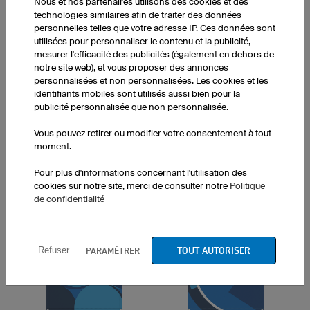
Abstract 3
Abstract 4
Nous et nos partenaires utilisons des cookies et des
technologies similaires afin de traiter des données
personnelles telles que votre adresse IP. Ces données sont
utilisées pour personnaliser le contenu et la publicité,
mesurer l'efficacité des publicités (également en dehors de
notre site web), et vous proposer des annonces
personnalisées et non personnalisées. Les cookies et les
identifiants mobiles sont utilisés aussi bien pour la
publicité personnalisée que non personnalisée.
Abstract 5
Sanremo
Vous pouvez retirer ou modifier votre consentement à tout
moment.
Pour plus d'informations concernant l'utilisation des
Circles 5
cookies sur notre site, merci de consulter notre
Politique
de confidentialité
Abstract 6
TOUT AUTORISER
PARAMÉTRER
Refuser